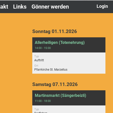
akt
Links
Gönner werden
Login
Sonntag 01.11.2026
Allerheiligen (Totenehrung)
14:00 - 15:00
Typ
Auftritt
Ort
Pfarrkirche St. Marzellus
Samstag 07.11.2026
Martinsmarkt (Sängerbeizli)
11:00 - 18:00
Typ