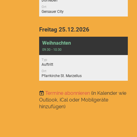
Dorfleben
Ort
Gersauer City
Freitag 25.12.2026
Weihnachten
09:30 - 10:30
Typ
Auftritt
Ort
Pfarrkirche St. Marzellus
Termine abonnieren
(in Kalender wie
Outlook, iCal oder Mobilgeräte
hinzufügen)