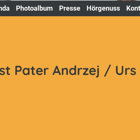
nda
Photoalbum
Presse
Hörgenuss
Kont
t Pater Andrzej / Urs